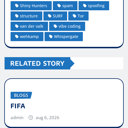
Shiny Hunters
spam
spoofing
structure
SURF
Tor
van der valk
vibe coding
wehkamp
Whispergate
RELATED STORY
BLOGS
FIFA
admin
aug 6, 2026