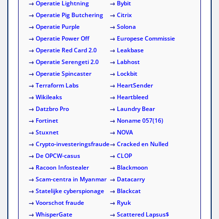
→
Operatie Lightning
→
Bybit
→
Operatie Pig Butchering
→
Citrix
→
Operatie Purple
→
Solona
→
Operatie Power Off
→
Europese Commissie
→
Operatie Red Card 2.0
→
Leakbase
→
Operatie Serengeti 2.0
→
Labhost
→
Operatie Spincaster
→
Lockbit
→
Terraform Labs
→
HeartSender
→
Wikileaks
→
Heartbleed
→
Datzbro Pro
→
Laundry Bear
→
Fortinet
→
Noname 057(16)
→
Stuxnet
→
NOVA
→
Crypto-investeringsfraude
→
Cracked en Nulled
→
De OPCW-casus
→
CLOP
→
Racoon Infostealer
→
Blackmoon
→
Scam-centra in Myanmar
→
Datacarry
→
Statelijke cyberspionage
→
Blackcat
→
Voorschot fraude
→
Ryuk
→
WhisperGate
→
Scattered Lapsus$