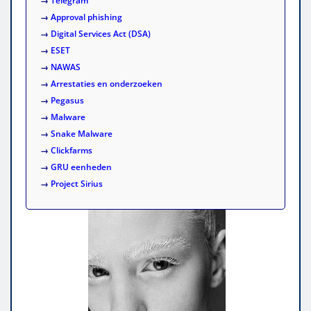
→
Telegram
→
Approval phishing
→
Digital Services Act (DSA)
→
ESET
→
NAWAS
→
Arrestaties en onderzoeken
→
Pegasus
→
Malware
→
Snake Malware
→
Clickfarms
→
GRU eenheden
→
Project Sirius