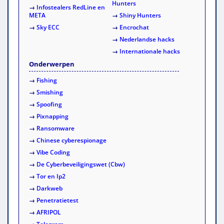
Hunters
→
Infostealers RedLine en
META
→
Shiny Hunters
→
Sky ECC
→
Encrochat
→
Nederlandse hacks
→
Internationale hacks
Onderwerpen
→
Fishing
→
Smishing
→
Spoofing
→
Pixnapping
→
Ransomware
→
Chinese cyberespionage
→
Vibe Coding
→
De Cyberbeveiligingswet (Cbw)
→
Tor en Ip2
→
Darkweb
→
Penetratietest
→
AFRIPOL