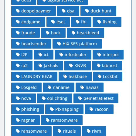
doppelpaymer
dsa
duck hunt
endgame
eset
fbi
fishing
fraude
hack
heartbleed
heartsender
HiX 365-platform
I2P
ict
infostealer
interpol
ip2
Jakhals
KNVB
labhost
LAUNDRY BEAR
leakbase
Lockbit
Losgeld
naname
nawas
nova
oplichting
pemetratietest
phishing
Pixnapping
racoon
ragnar
ramsomware
ransomware
rituals
rivm