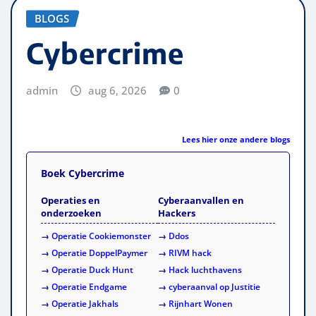
BLOGS
Cybercrime
admin
aug 6, 2026
0
Lees hier onze andere blogs
Boek Cybercrime
Operaties en
Cyberaanvallen en
onderzoeken
Hackers
→
Operatie Cookiemonster
→
Ddos
→
Operatie DoppelPaymer
→
RIVM hack
→
Operatie Duck Hunt
→
Hack luchthavens
→
Operatie Endgame
→
cyberaanval op Justitie
→
Operatie Jakhals
→
Rijnhart Wonen