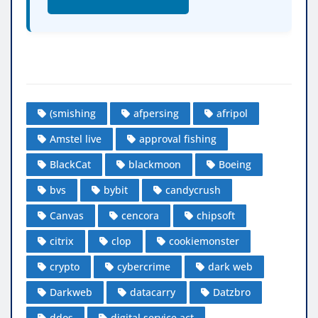
(smishing
afpersing
afripol
Amstel live
approval fishing
BlackCat
blackmoon
Boeing
bvs
bybit
candycrush
Canvas
cencora
chipsoft
citrix
clop
cookiemonster
crypto
cybercrime
dark web
Darkweb
datacarry
Datzbro
ddos
digital service act