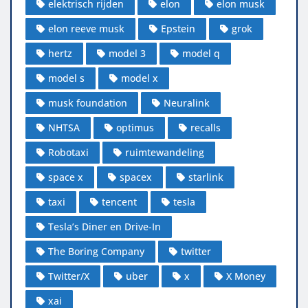
elektrisch rijden
elon
elon musk
elon reeve musk
Epstein
grok
hertz
model 3
model q
model s
model x
musk foundation
Neuralink
NHTSA
optimus
recalls
Robotaxi
ruimtewandeling
space x
spacex
starlink
taxi
tencent
tesla
Tesla’s Diner en Drive-In
The Boring Company
twitter
Twitter/X
uber
x
X Money
xai