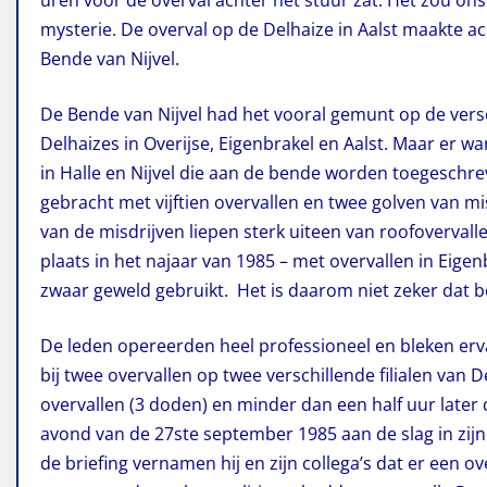
uren voor de overval achter het stuur zat. Het zou on
mysterie. De overval op de Delhaize in Aalst maakte a
Bende van Nijvel.
De Bende van Nijvel had het vooral gemunt op de vers
Delhaizes in Overijse, Eigenbrakel en Aalst. Maar er w
in Halle en Nijvel die aan de bende worden toegeschre
gebracht met vijftien overvallen en twee golven van mi
van de misdrijven liepen sterk uiteen van roofoverval
plaats in het najaar van 1985 – met overvallen in Eigenb
zwaar geweld gebruikt. Het is daarom niet zeker dat 
De leden opereerden heel professioneel en bleken erva
bij twee overvallen op twee verschillende filialen van D
overvallen (3 doden) en minder dan een half uur later 
avond van de 27ste september 1985 aan de slag in zijn
de briefing vernamen hij en zijn collega’s dat er een 