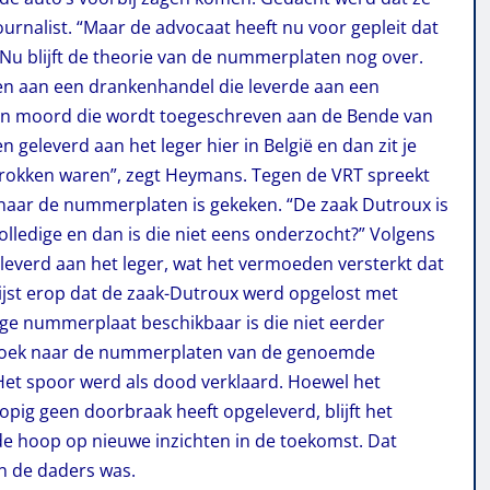
rnalist. “Maar de advocaat heeft nu voor gepleit dat
Nu blijft de theorie van de nummerplaten nog over.
en aan een drankenhandel die leverde aan een
een moord die wordt toegeschreven aan de Bende van
geleverd aan het leger hier in België en dan zit je
etrokken waren”, zegt Heymans. Tegen de VRT spreekt
d naar de nummerplaten is gekeken. “De zaak Dutroux is
lledige en dan is die niet eens onderzocht?” Volgens
verd aan het leger, wat het vermoeden versterkt dat
 wijst erop dat de zaak-Dutroux werd opgelost met
dige nummerplaat beschikbaar is die niet eerder
rzoek naar de nummerplaten van de genoemde
Het spoor werd als dood verklaard. Hoewel het
opig geen doorbraak heeft opgeleverd, blijft het
e hoop op nieuwe inzichten in de toekomst. Dat
an de daders was.