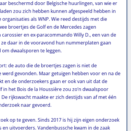
daar beschermd door Belgische huurlingen, van wie er
sdaden zou zich hebben kunnen afgespeeld hebben in
 organisaties als WNP. Wie reed destijds met die
twee broertjes de Golf en de Mercedes zagen
an carossier en ex-paracommando Willy D., een van de
ijn ze daar in de vooravond hun nummerplaten gaan
ed om dwaalsporen te leggen.
: de auto die de broertjes zagen is niet de
ère werd gevonden. Maar getuigen hebben voor en na de
kt en de onderzoekers gaan er ook van uit dat de
 in het Bois de la Houssière zou zo’n dwaalspoor
. De rijkswacht maakte er zich destijds van af met één
k onderzoek naar gevoerd.
k op te geven. Sinds 2017 is hij zijn eigen onderzoek
s en uitvoerders. Vandenbussche kwam in de zaak