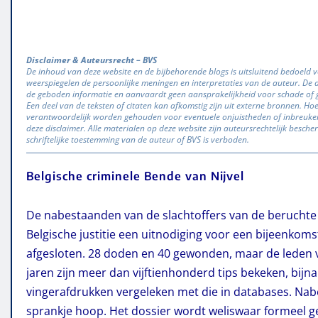
Disclaimer & Auteursrecht – BVS
De inhoud van deze website en de bijbehorende blogs is uitsluitend bedoeld v
weerspiegelen de persoonlijke meningen en interpretaties van de auteur. De aut
de geboden informatie en aanvaardt geen aansprakelijkheid voor schade of ge
Een deel van de teksten of citaten kan afkomstig zijn uit externe bronnen. H
verantwoordelijk worden gehouden voor eventuele onjuistheden of inbreuken
deze disclaimer. Alle materialen op deze website zijn auteursrechtelijk besch
schriftelijke toestemming van de auteur of BVS is verboden.
Belgische criminele Bende van Nijvel
De nabestaanden van de slachtoffers van de beruchte 
Belgische justitie een uitnodiging voor een bijeenkoms
afgesloten. 28 doden en 40 gewonden, maar de leden va
jaren zijn meer dan vijftienhonderd tips bekeken, bij
vingerafdrukken vergeleken met die in databases. Na
sprankje hoop. Het dossier wordt weliswaar formeel 