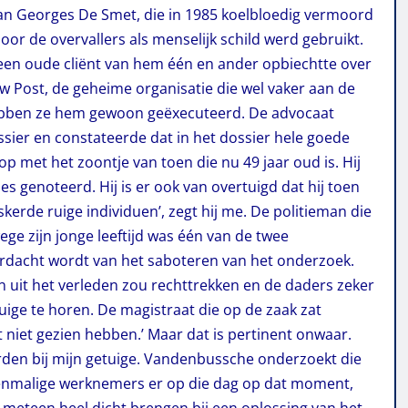
van Georges De Smet, die in 1985 koelbloedig vermoord
oor de overvallers als menselijk schild werd gebruikt.
een oude cliënt van hem één en ander opbiechtte over
 Post, de geheime organisatie die wel vaker aan de
hebben ze hem gewoon geëxecuteerd. De advocaat
ssier en constateerde dat in het dossier hele goede
p met het zoontje van toen die nu 49 jaar oud is. Hij
s genoteerd. Hij is er ook van overtuigd dat hij toen
skerde ruige individuen’, zegt hij me. De politieman die
 zijn jonge leeftijd was één van de twee
erdacht wordt van het saboteren van het onderzoek.
n uit het verleden zou rechttrekken en de daders zeker
uige te horen. De magistraat die op de zaak zat
 niet gezien hebben.’ Maar dat is pertinent onwaar.
erden bij mijn getuige. Vandenbussche onderzoekt die
oenmalige werknemers er op die dag op dat moment,