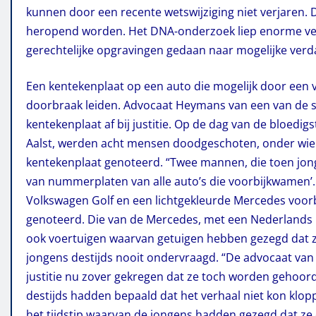
kunnen door een recente wetswijziging niet verjaren. 
heropend worden. Het DNA-onderzoek liep enorme ve
gerechtelijke opgravingen gedaan naar mogelijke verd
Een kentekenplaat op een auto die mogelijk door een v
doorbraak leiden. Advocaat Heymans van een van de 
kentekenplaat af bij justitie. Op de dag van de bloedig
Aalst, werden acht mensen doodgeschoten, onder wie t
kentekenplaat genoteerd. “Twee mannen, die toen jong
van nummerplaten van alle auto’s die voorbijkwamen’
Volkswagen Golf en een lichtgekleurde Mercedes voorb
genoteerd. Die van de Mercedes, met een Nederlands k
ook voertuigen waarvan getuigen hebben gezegd dat ze g
jongens destijds nooit ondervraagd. “De advocaat van
justitie nu zover gekregen dat ze toch worden gehoor
destijds hadden bepaald dat het verhaal niet kon klop
het tijdstip waarvan de jongens hadden gezegd dat ze