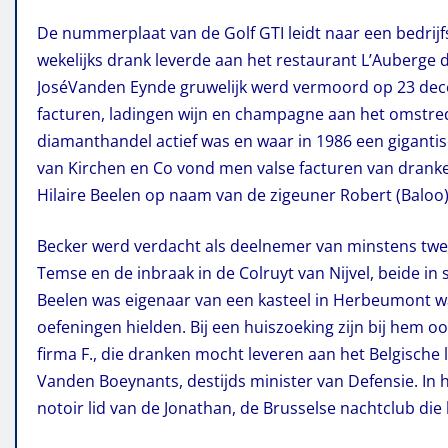
De nummerplaat van de Golf GTI leidt naar een bedrij
wekelijks drank leverde aan het restaurant L’Auberge 
JoséVanden Eynde gruwelijk werd vermoord op 23 decem
facturen, ladingen wijn en champagne aan het omstred
diamanthandel actief was en waar in 1986 een giganti
van Kirchen en Co vond men valse facturen van dranken
Hilaire Beelen op naam van de zigeuner Robert (Baloo)
Becker werd verdacht als deelnemer van minstens twee 
Temse en de inbraak in de Colruyt van Nijvel, beide in
Beelen was eigenaar van een kasteel in Herbeumont wa
oefeningen hielden. Bij een huiszoeking zijn bij hem 
firma F., die dranken mocht leveren aan het Belgische
Vanden Boeynants, destijds minister van Defensie. In 
notoir lid van de Jonathan, de Brusselse nachtclub d