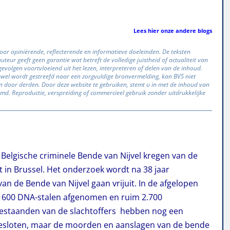
Lees hier onze andere blogs
oor opiniërende, reflecterende en informatieve doeleinden. De teksten
eur geeft geen garantie wat betreft de volledige juistheid of actualiteit van
volgen voortvloeiend uit het lezen, interpreteren of delen van de inhoud.
oewel wordt gestreefd naar een zorgvuldige bronvermelding, kan BVS niet
 door derden. Door deze website te gebruiken, stemt u in met de inhoud van
ermd. Reproductie, verspreiding of commercieel gebruik zonder uitdrukkelijke
Belgische criminele Bende van Nijvel kregen van de
t in Brussel. Het onderzoek wordt na 38 jaar
n de Bende van Nijvel gaan vrijuit. In de afgelopen
na 600 DNA-stalen afgenomen en ruim 2.700
bestaanden van de slachtoffers hebben nog een
gesloten, maar de moorden en aanslagen van de bende