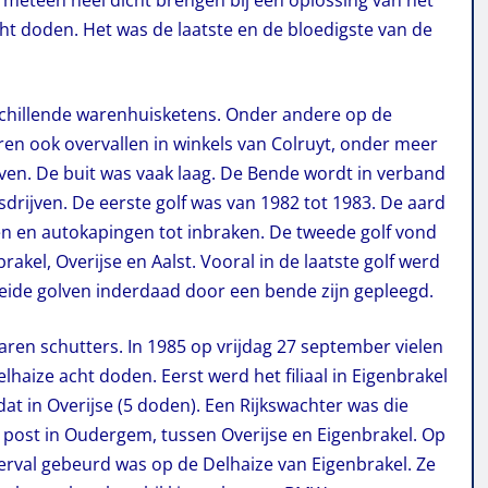
s meteen heel dicht brengen bij een oplossing van het
cht doden. Het was de laatste en de bloedigste van de
chillende warenhuis­ketens. Onder andere op de
aren ook overvallen in winkels van Colruyt, onder meer
ven. De buit was vaak laag. De Bende wordt in verband
sdrijven. De eerste golf was van 1982 tot 1983. De aard
len en autokapingen tot inbraken. De tweede golf vond
rakel, Overijse en Aalst. Vooral in de laatste golf werd
beide golven inderdaad door een bende zijn gepleegd.
ren schutters. In 1985 op vrijdag 27 september vielen
elhaize acht doden. Eerst werd het filiaal in Eigenbrakel
dat in Overijse (5 doden). Een Rijkswachter was die
 post in Oudergem, tussen Overijse en Eigenbrakel. Op
overval gebeurd was op de Delhaize van Eigenbrakel. Ze