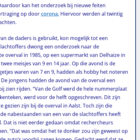
Daardoor kan het onderzoek bij nieuwe feiten
rtraging op door
corona.
Hiervoor werden al twintig
achten.
an de daders is gebruikt, kon mogelijk tot een
slachtoffers dwong een onderzoek naar de
ste overval in 1985, op een supermarkt van Delhaize in
wee meisjes van 9 en 14 jaar. Op die avond is de
etjes waren van 7 en 9, hadden als hobby het noteren
. De jongens hadden de avond van de overval een
ij zien rijden. “Van de Golf werd de hele nummerplaat
enteken, werd voor de helft opgeschreven. Dit zijn
ezien zijn bij de overval in Aalst. Toch zijn die
 de nabestaanden van een van de slachtoffers heeft
d. Dat is niet eerder gedaan omdat rechercheurs
pen. “Dat was omdat het te donker zou zijn geweest op
 de auto’s voorbij zagen komen. Gedacht werd dat ze