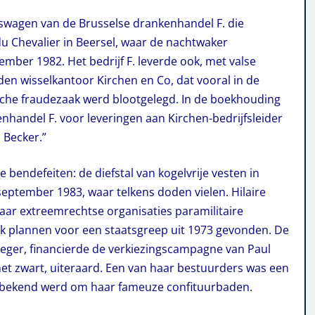
fswagen van de Brusselse drankenhandel F. die
du Chevalier in Beersel, waar de nachtwaker
ber 1982. Het bedrijf F. leverde ook, met valse
en wisselkantoor Kirchen en Co, dat vooral in de
sche fraudezaak werd blootgelegd. In de boekhouding
handel F. voor leveringen aan Kirchen-bedrijfsleider
 Becker.”
bendefeiten: de diefstal van kogelvrije vesten in
 september 1983, waar telkens doden vielen. Hilaire
ar extreemrechtse organisaties paramilitaire
ook plannen voor een staatsgreep uit 1973 gevonden. De
 leger, financierde de verkiezingscampagne van Paul
het zwart, uiteraard. Een van haar bestuurders was een
ie bekend werd om haar fameuze confituurbaden.