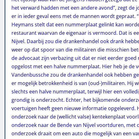
het verward hadden met een andere avond”, zegt de jou
er in ieder geval eens met de mannen wordt gepraat. “
Heymans stelt dat een nummerplaat gelinkt kan word
restaurant waarvan de eigenaar is vermoord. Dat is 
Nijvel. Daarbij zou die drankenhandel ook drank hebben 
weer op dat spoor van die militairen die misschien b
de advocaat zijn verbazing uit dat er niet eerder goe
opgelost met een halve nummerplaat. Hier heb je de vo
Vandenbussche zou de drankenhandel ook hebben gele
er mogelijk betrokkenheid is van (oud-)militairen. Hij
slechts een halve nummerplaat, terwijl hier een volle
grondig is onderzocht. Echter, het bijkomende onde
voertuigen heeft geen nieuwe informatie opgeleverd. 
onderzoek naar de (wellicht valse) kentekenplaat voorl
onderzoek naar de Bende van Nijvel voortduren, met d
onderzoek draait om een auto die mogelijk van een v