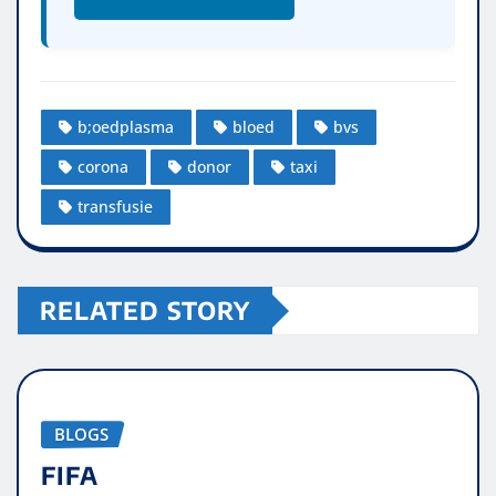
b;oedplasma
bloed
bvs
corona
donor
taxi
transfusie
RELATED STORY
BLOGS
FIFA