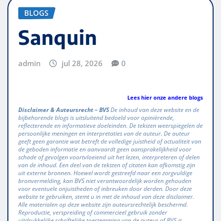
BLOGS
Sanquin
admin
jul 28, 2026
0
Lees hier onze andere blogs
Disclaimer & Auteursrecht – BVS
De inhoud van deze website en de
bijbehorende blogs is uitsluitend bedoeld voor opiniërende,
reflecterende en informatieve doeleinden. De teksten weerspiegelen de
persoonlijke meningen en interpretaties van de auteur. De auteur
geeft geen garantie wat betreft de volledige juistheid of actualiteit van
de geboden informatie en aanvaardt geen aansprakelijkheid voor
schade of gevolgen voortvloeiend uit het lezen, interpreteren of delen
van de inhoud. Een deel van de teksten of citaten kan afkomstig zijn
uit externe bronnen. Hoewel wordt gestreefd naar een zorgvuldige
bronvermelding, kan BVS niet verantwoordelijk worden gehouden
voor eventuele onjuistheden of inbreuken door derden. Door deze
website te gebruiken, stemt u in met de inhoud van deze disclaimer.
Alle materialen op deze website zijn auteursrechtelijk beschermd.
Reproductie, verspreiding of commercieel gebruik zonder
uitdrukkelijke schriftelijke toestemming van de auteur of BVS is