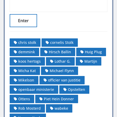
chris stolk
cornelis Stolk
demmink
Hirsch Ballin
Huig Plug
koos hertogs
Lothar G.
Martijn
Micha Kat
Michael Flynn
Mikelson
officier van justitie
openbaar ministerie
Opstelten
Ottens
Piet Hein Donner
Rob Mosterd
wabeke