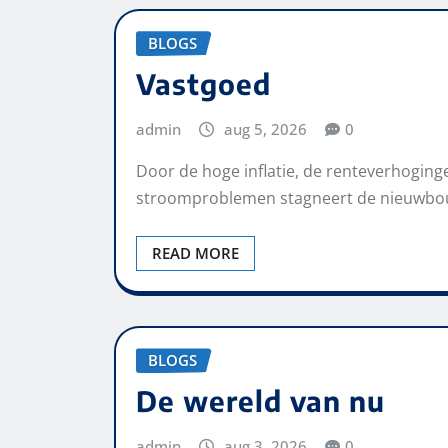
BLOGS
Vastgoed
admin
aug 5, 2026
0
Door de hoge inflatie, de renteverhoging
stroomproblemen stagneert de nieuwbo
READ MORE
BLOGS
De wereld van nu
admin
aug 3, 2026
0