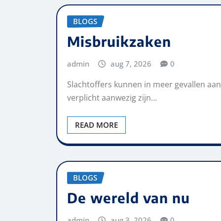
BLOGS
Misbruikzaken
admin
aug 7, 2026
0
Slachtoffers kunnen in meer gevallen aa
verplicht aanwezig zijn…
READ MORE
BLOGS
De wereld van nu
admin
aug 3, 2026
0