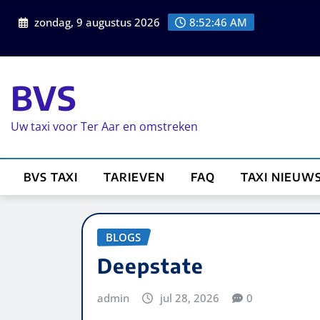
zondag, 9 augustus 2026
8:52:46 AM
BVS
Uw taxi voor Ter Aar en omstreken
BVS TAXI
TARIEVEN
FAQ
TAXI NIEUW
BLOGS
Deepstate
admin
jul 28, 2026
0