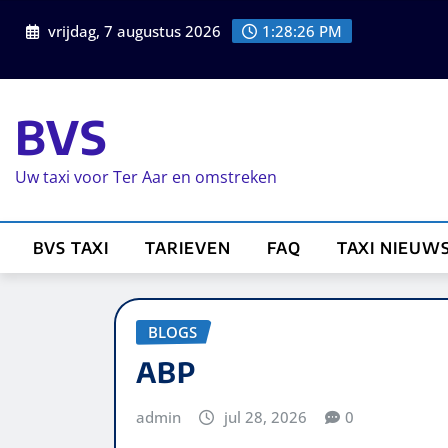
vrijdag, 7 augustus 2026
1:28:27 PM
BVS
Uw taxi voor Ter Aar en omstreken
BVS TAXI
TARIEVEN
FAQ
TAXI NIEUW
BLOGS
ABP
admin
jul 28, 2026
0